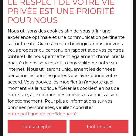
LE RESPECT DE VOTRE VIE
Pièces min
PRIVÉE EST UNE PRIORITÉ
POUR NOUS
J'accepte le traitement de mes données
personnelles conformément au RGPD. Si vous ne
Nous utilisons des cookies afin de vous offrir une
souhaitez pas faire l'objet de prospection
expérience optimale et une communication pertinente
commerciale par voie téléphonique, vous pouvez
sur notre site. Grace à ces technologies, nous pouvons
vous inscrire gratuitement sur la liste d'opposition
vous proposer du contenu en rapport avec vos centres
au démarchage téléphonique, prévu par l'article
d'intérêt. Ils nous permettent également d'améliorer la
L223-1 du code de la consommation, sur le site
qualité de nos services et la convivialité de notre site
Internet www.bloctel.gouv.fr ou par courrier
internet. Nous utiliserons uniquement les données
adressé à :
personnelles pour lesquelles vous avez donné votre
accord. Vous pouvez les modifier à n'importe quel
Société Worldline, Service Bloctel, CS 61311, 41013
moment via la rubrique ″Gérer les cookies″ en bas de
BLOIS CEDEX.
notre site, à l'exception des cookies essentiels à son
fonctionnement. Pour plus d'informations sur vos
Pour en savoir plus sur le traitement de vos
données personnelles, veuillez consulter
données personnelles, veuillez consulter notre
notre politique de confidentialité
.
politique de confidentialité
.
Tout accepter
Tout refuser