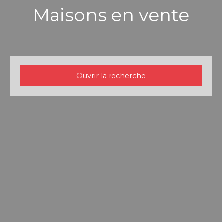
Maisons en vente
Ouvrir la recherche
Type d'offre
Vente
Type de bien
Maison
Localisation
Budget max (€)
Surface min (m²)