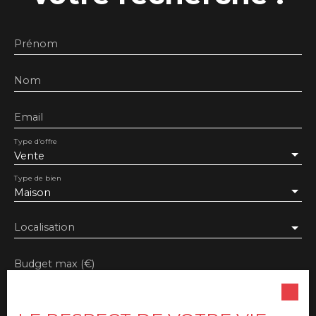
ce bien est exposé sont disponibles sur le site
géorisques : www. georisques. gouv. fr
Prénom
Nom
Email
Type d'offre
Vente
Type de bien
Maison
Localisation
Budget max (€)
Surface min (m²)