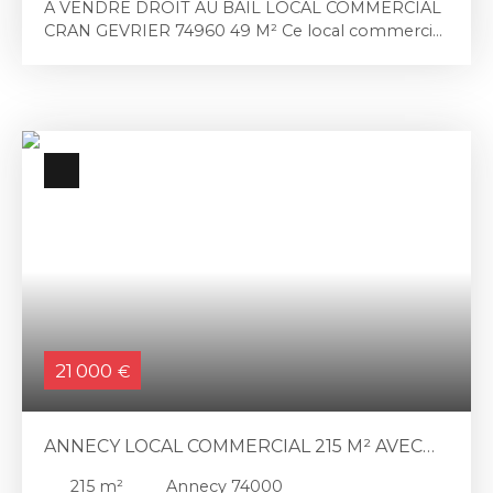
A VENDRE DROIT AU BAIL LOCAL COMMERCIAL
CRAN GEVRIER 74960 49 M² Ce local commercial
de 49 m2 est situé dans un secteur commercial à
proximité d'autres activités de commerce
(supérette, laverie, restaurant ... ). Il bénéficie à
proximité d'un parking souterrain gratuit et d'une
zone bleue en extérieur. Changement d'activité
possible pour toute activité sans nuisance (bruit,
odeur). Activité de restauration ou alimentaire non
autorisée. Il est idéal pour toute activité de bien-
être, esthétique, profession libérale, service à la
personne, commerce de détail.. Plus
d'informations sur demande.
21 000
€
ANNECY LOCAL COMMERCIAL 215 M² AVEC
STOCKAGE ET MONTE CHARGE
215
m²
Annecy 74000