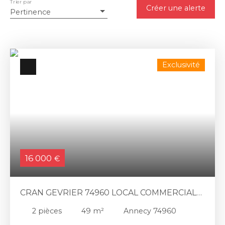
Trier par
Créer une alerte
Pertinence
Exclusivité
16 000
€
CRAN GEVRIER 74960 LOCAL COMMERCIAL
49 M2
2
pièces
49
m²
Annecy 74960