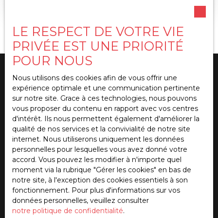
STRATÉGIQUE HYPER-CENTRE À vendre droit au
bail d’un local commercial à Annecy, situé sur un
LE RESPECT DE VOTRE VIE
axe passant avec fort flux piéton et
environnement commerçant dynamique. Surface
PRIVÉE EST UNE PRIORITÉ
totale : 107 m² 64 m² en rez-de-chausséeVitrines
POUR NOUS
d’angle / excellente visibilitéBelle luminosité
naturelle43 m² en sous-sol (stockage / réserve /
Nous utilisons des cookies afin de vous offrir une
surface complémentaire)Local rénové – prêt à
expérience optimale et une communication pertinente
exploiter Aucun travaux à prévoir, installation
sur notre site. Grace à ces technologies, nous pouvons
immédiate. Atouts majeurs : Emplacement
Ne manquez plus aucun bien
vous proposer du contenu en rapport avec vos centres
stratégique Annecy centreFort passage
d'intérêt. Ils nous permettent également d'améliorer la
correspondant à
piétonClientèle locale + touristique2 places de
qualité de nos services et la convivialité de notre site
parking privativesLoyer attractif (rare sur le
internet. Nous utiliserons uniquement les données
secteur)Activités idéales : commerce de proximité,
votre recherche !
personnelles pour lesquelles vous avez donné votre
bien-être, services, profession libérale (Hors
accord. Vous pouvez les modifier à n'importe quel
activités avec nuisances). Opportunité rare pour
moment via la rubrique ″Gérer les cookies″ en bas de
implanter ou développer votre activité dans un
notre site, à l'exception des cookies essentiels à son
secteur recherché. Dossier complet sur demande.
Prénom
fonctionnement. Pour plus d'informations sur vos
données personnelles, veuillez consulter
notre politique de confidentialité
.
Nom