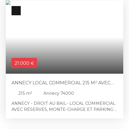
21 000
€
ANNECY LOCAL COMMERCIAL 215 M² AVEC
STOCKAGE ET MONTE CHARGE
215
m²
Annecy 74000
ANNECY - DROIT AU BAIL- LOCAL COMMERCIAL
AVEC RÉSERVES, MONTE-CHARGE ET PARKING À
céder, droit au bail d'un local commercial
bénéficiant d'une excellente accessibilité au sein
d'un secteur résidentiel et tertiaire dynamique de