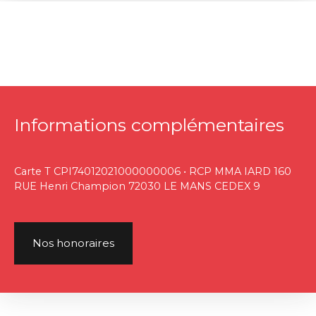
Informations complémentaires
Carte T CPI74012021000000006 • RCP MMA IARD 160
RUE Henri Champion 72030 LE MANS CEDEX 9
Nos honoraires