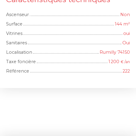
Ascenseur
Non
Surface
144
m²
Vitrines
oui
Sanitaires
Oui
Localisation
Rumilly 74150
Taxe foncière
1 200
€ /an
Référence
222