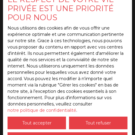
J'accepte le traitement de mes données
PRIVÉE EST UNE PRIORITÉ
personnelles conformément au RGPD. Si vous ne
POUR NOUS
souhaitez pas faire l'objet de prospection
commerciale par voie téléphonique, vous pouvez
Nous utilisons des cookies afin de vous offrir une
vous inscrire gratuitement sur la liste d'opposition
expérience optimale et une communication pertinente
au démarchage téléphonique, prévu par l'article
sur notre site. Grace à ces technologies, nous pouvons
L223-1 du code de la consommation, sur le site
vous proposer du contenu en rapport avec vos centres
Internet www.bloctel.gouv.fr ou par courrier
d'intérêt. Ils nous permettent également d'améliorer la
adressé à :
qualité de nos services et la convivialité de notre site
internet. Nous utiliserons uniquement les données
Société Worldline, Service Bloctel, CS 61311, 41013
personnelles pour lesquelles vous avez donné votre
BLOIS CEDEX.
accord. Vous pouvez les modifier à n'importe quel
moment via la rubrique ″Gérer les cookies″ en bas de
Pour en savoir plus sur le traitement de vos
notre site, à l'exception des cookies essentiels à son
données personnelles, veuillez consulter notre
fonctionnement. Pour plus d'informations sur vos
politique de confidentialité
.
données personnelles, veuillez consulter
notre politique de confidentialité
.
Recevoir des annonces
Tout accepter
Tout refuser