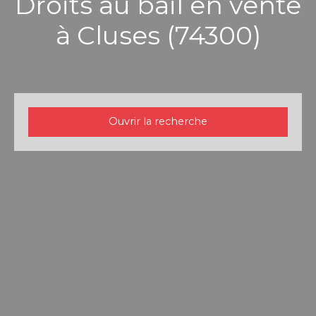
Droits au bail en vente
à Cluses (74300)
Ouvrir la recherche
Type d'offre
Vente
Type de bien
Droit au bail
Localisation
Cluses (74300)
Budget max (€)