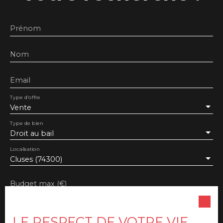
fréquentéBail commercial en coursConditions
locatives attractives Cette opportunité conviendra
aussi bien à une création d'activité qu'à un transfert
Prénom
ou un développement d'enseigne. Dossier
complet, conditions du bail et modalités de
Nom
cession disponibles sur demande après premier
échange.
Email
Type d'offre
Vente
Type de bien
Droit au bail
Localisation
Cluses (74300)
Budget max (€)
Surface min (m²)
LE RESPECT DE VOTRE VIE