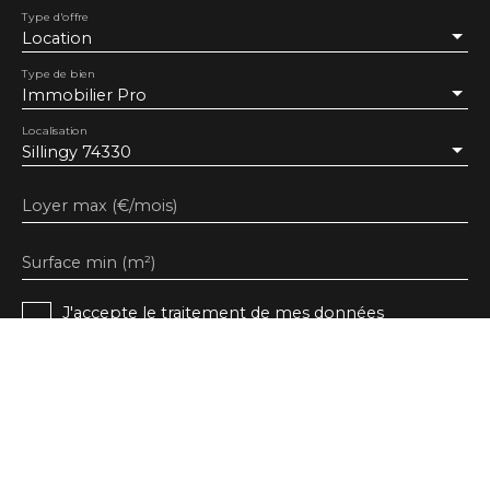
Type d'offre
Location
Type de bien
Immobilier Pro
Localisation
Sillingy 74330
Loyer max (€/mois)
Surface min (m²)
J'accepte le traitement de mes données
personnelles conformément au RGPD. Si vous ne
souhaitez pas faire l'objet de prospection
commerciale par voie téléphonique, vous pouvez
vous inscrire gratuitement sur la liste d'opposition
au démarchage téléphonique, prévu par l'article
L223-1 du code de la consommation, sur le site
Internet www.bloctel.gouv.fr ou par courrier