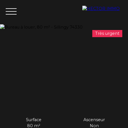
Très urgent
Menu
Estimation
Surface
Ascenseur
80
m²
Non