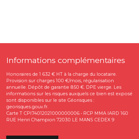
Informations complémentaires
Honoraires de 1 632 € HT à la charge du locataire.
Provision sur charges 100 €/mois, régularisation
annuelle. Dépôt de garantie 850 €. DPE vierge. Les
informations sur les risques auxquels ce bien est exposé
sont disponibles sur le site Géorisques :
georisques.gouv.fr.
Carte T CPI74012021000000006 • RCP MMA IARD 160
RUE Henri Champion 72030 LE MANS CEDEX 9