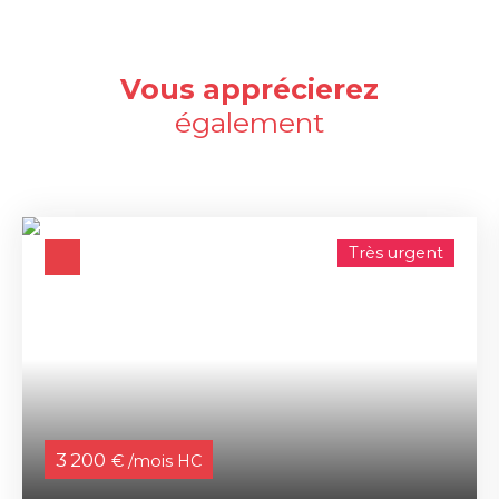
Vous apprécierez
également
Très urgent
3 200
€ /mois HC