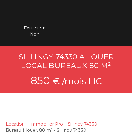
Extraction
Non
SILLINGY 74330 A LOUER
LOCAL BUREAUX 80 M²
850
€ /mois HC
Location
Immobilier Pro
Sillingy 74330
Bureau à louer, 80 m² - Sillingy 74330