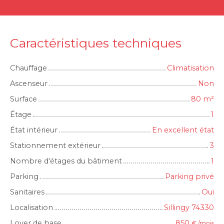
Caractéristiques techniques
Chauffage
Climatisation
Ascenseur
Non
Surface
80
m²
Étage
1
État intérieur
En excellent état
Stationnement extérieur
3
Nombre d'étages du bâtiment
1
Parking
Parking privé
Sanitaires
Oui
Localisation
Sillingy 74330
Loyer de base
850
€ /mois