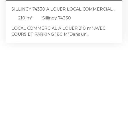
SILLINGY 74330 A LOUER LOCAL COMMERCIAL
210 M²
210
m²
Sillingy 74330
LOCAL COMMERCIAL A LOUER 210 m² AVEC
COURS ET PARKING 180 M²Dans un
environnement calme et accessible, ce local
commercial d’environ 210 m² offre un cadre idéal
pour implanter ou développer une activité
professionnelle. Il dispose d’un espace principal
avec vitrine donnant sur la rue, ainsi qu’un espace
entrepôt à l’arrière, parfait pour du stockage ou
des usages complémentaires. Deux cours
privatives viennent compléter ce bien : l’une à
l’avant permettant le stationnement de trois
véhicules, l’autre à l’arrière, apportant une vraie
plus-value d’usage. Les locaux sont lumineux,
fonctionnels et peuvent accueillir diverses activités
hors restauration, telles qu’un cabinet, des
bureaux, un centre de formation ou encore une
activité paramédicale ou une crèche. Ce local offre